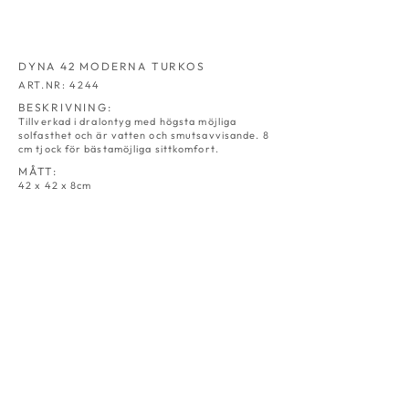
DYNA 42 MODERNA TURKOS
ART.NR: 4244
BESKRIVNING:
Tillverkad i dralontyg med högsta möjliga
solfasthet och är vatten och smutsavvisande. 8
cm tjock för bästamöjliga sittkomfort.
MÅTT:
42 x 42 x 8cm
DYNA 42
DYNA 42
NATUR
GRÅ
ART.NR:
ART.NR:
4230
4231