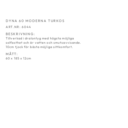
DYNA 60 MODERNA TURKOS
ART.NR: 6044
BESKRIVNING:
Tillverkad i dralontyg med högsta möjliga
solfasthet och är vatten och smutsavvisande.
10cm tjock för bästa möjliga sittkomfort.
MÅTT:
60 x 185 x 12cm
LIGGVAGNSDYNA 60
LIGGVAGNSDYNA 60
NATUR
GRÅ
ART.NR:
ART.NR:
6030
6031