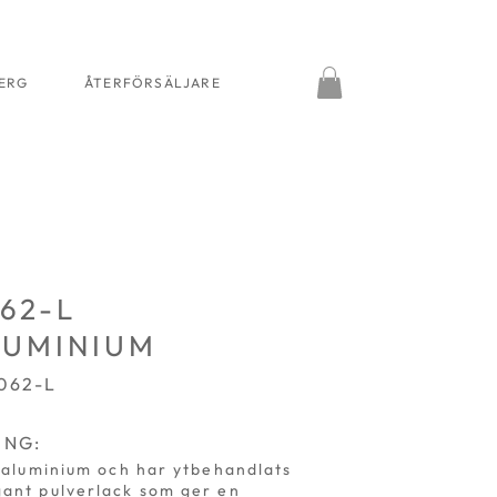
BERG
ÅTERFÖRSÄLJARE
62-L
LUMINIUM
062-L
ING:
i aluminium och har ytbehandlats
ant pulverlack som ger en