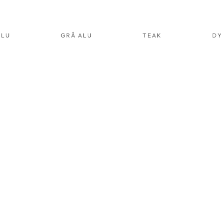
ALU
GRÅ ALU
TEAK
D
YNBOX 03
FÅTÖLJ O5
IT
VIT
LU
ALU
RT.NR:
ART.NR:
003
2005