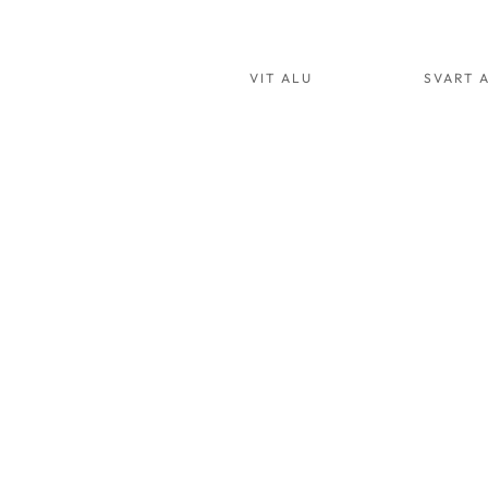
VIT ALU
SVART 
HAMMOCK 02
D
VIT
V
ALU
A
ART.NR:
A
2002
2