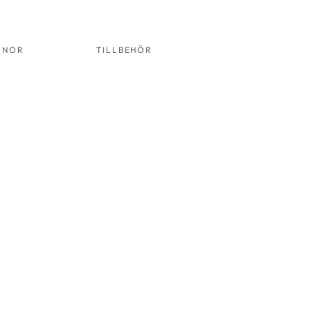
YNOR
TILLBEHÖR
STOL 06
VIT
ALU
RT.NR:
2006