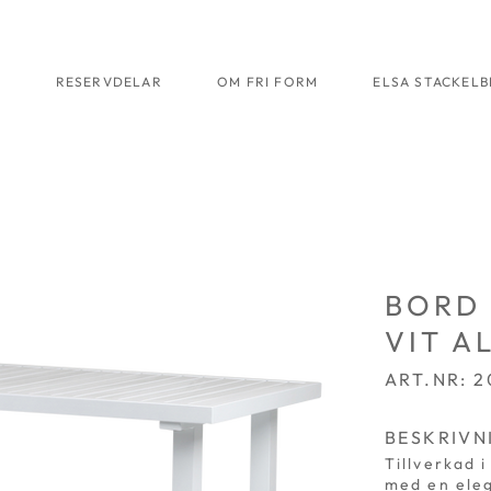
R
RESERVDELAR
OM FRI FORM
ELSA STACKEL
BORD 
VIT A
ART.NR: 2
BESKRIVN
Tillverkad 
med en eleg