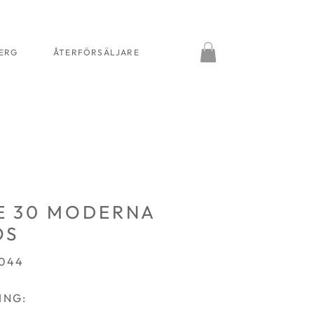
BERG
ÅTERFÖRSÄLJARE
E 30 MODERNA
OS
3044
ING: