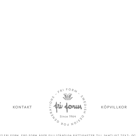
KONTAKT
KÖPVILLKOR
23 FRI FORM. FRO FORM ÄGER FULLSTÄNDIGA RÄTTIGHETER TILL SAMTLIGT TEXT- OC