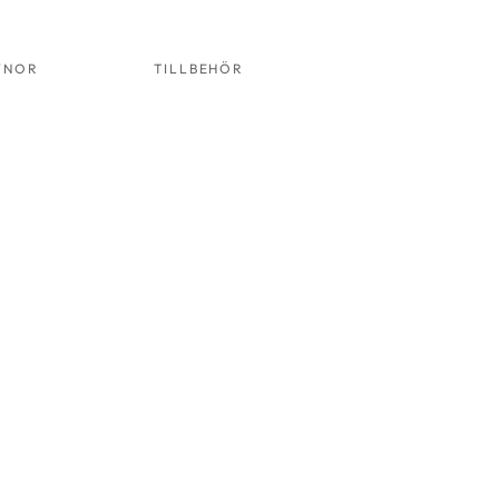
YNOR
TILLBEHÖR
KUDDE 30
MÖRKBLÅ
ART.NR:
3034