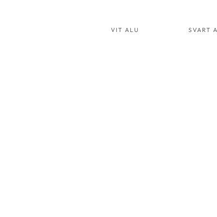
VIT ALU
SVART 
KUDDE 30
K
NATUR
G
ART.NR:
A
3030
3