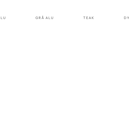
ALU
GRÅ ALU
TEAK
D
UDDE 30
KUDDE 30
RÅ
LJUSROSA
RT.NR:
ART.NR:
031
3033