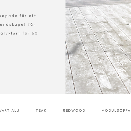
skapade för ett
 landskapet får
jälvklart för 60
VART ALU
TEAK
REDWOOD
MODULSOFFA