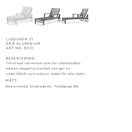
LIGGVAGN 31
GRÅ ALUMINIUM
ART.NR: 8031
BESKRIVNING:
Tillverkad i aluminium som har ytbehandlats
med en elegant pulverlack som ger en
underhållsfri och exklusiv möbel för alla väder.
MÅTT:
Med armstöd. Sitsbredd 60. Totallängd 188.
HAMMOCK 02
DYNBOX 03
GRÅ
GRÅ
ALU
ALU
ART.NR:
ART.NR:
8002
8003