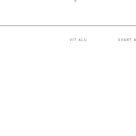
VIT ALU
SVART 
HAMMOCK 02
D
GRÅ
G
ALU
A
ART.NR:
A
8002
8