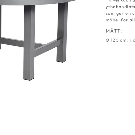
Tillverkad i
ytbehandlats
som ger en u
möbel för al
MÅTT:
Ø 120 cm. Hö