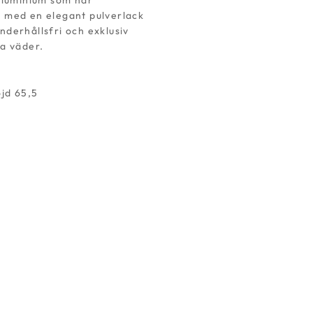
 aluminium som har
 med en elegant pulverlack
nderhållsfri och exklusiv
la väder.
jd 65,5