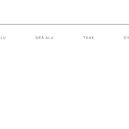
ALU
GRÅ ALU
TEAK
D
YNBOX 03
FÅTÖLJ 05
RÅ
GRÅ
LU
ALU
RT.NR:
ART.NR:
003
8005