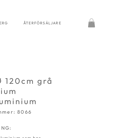
BERG
ÅTERFÖRSÄLJARE
Ø 120cm grå
nium
luminium
mmer: 8066
ING: