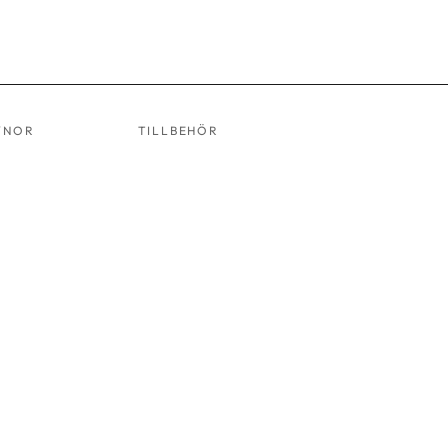
YNOR
TILLBEHÖR
STOL 06
GRÅ
ALU
ART.NR:
8006