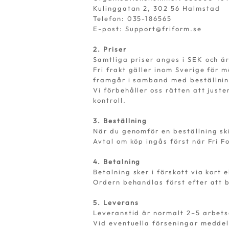
Kulinggatan 2, 302 56 Halmstad
Telefon: 035-186565
E-post: Support@friform.se
2. Priser
Samtliga priser anges i SEK och ä
Fri frakt gäller inom Sverige för 
framgår i samband med beställni
Vi förbehåller oss rätten att just
kontroll.
3. Beställning
När du genomför en beställning sk
Avtal om köp ingås först när Fri F
4. Betalning
Betalning sker i förskott via kort 
Ordern behandlas först efter att
5. Leverans
Leveranstid är normalt 2–5 arbet
Vid eventuella förseningar meddel