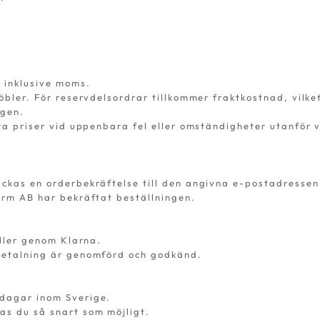
r inklusive moms.
möbler. För reservdelsordrar tillkommer fraktkostnad, vilke
ngen.
era priser vid uppenbara fel eller omständigheter utanför 
ickas en orderbekräftelse till den angivna e-postadressen
orm AB har bekräftat beställningen.
eller genom Klarna.
 betalning är genomförd och godkänd.
sdagar inom Sverige.
as du så snart som möjligt.