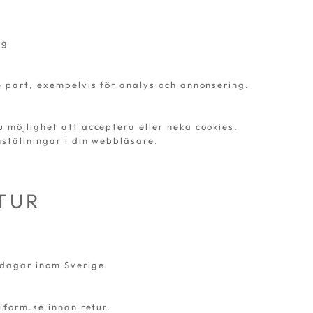
n
ng
e part, exempelvis för analys och annonsering.
 möjlighet att acceptera eller neka cookies.
ställningar i din webbläsare.
TUR
sdagar inom Sverige.
iform.se
innan retur.