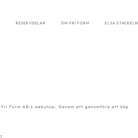
R
RESERVDELAR
OM FRI FORM
ELSA STACKEL
ia Fri Form AB:s webshop. Genom att genomföra ett köp
47