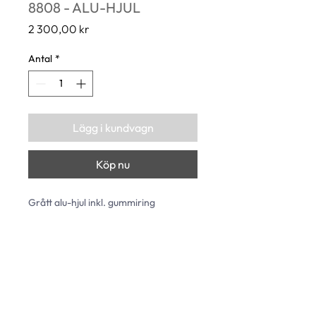
8808 - ALU-HJUL
Pris
2 300,00 kr
Antal
*
Lägg i kundvagn
Köp nu
Grått alu-hjul inkl. gummiring 
∅ : 345 mm