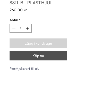
8811-B - PLASTHJUL
Pris
260,00 kr
Antal
*
Lägg i kundvagn
Köp nu
Plasthjul svart till alu
∅ : 37 mm