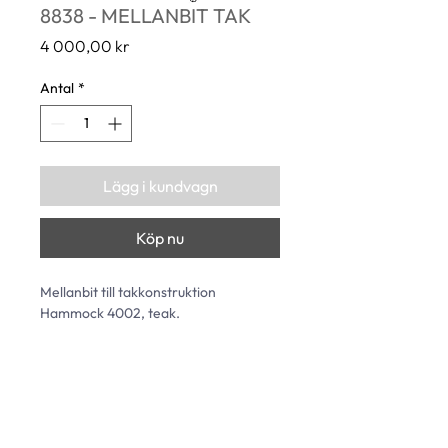
8838 - MELLANBIT TAK
Pris
4 000,00 kr
Antal
*
Lägg i kundvagn
Köp nu
Mellanbit till takkonstruktion 
Hammock 4002, teak. 
Längd: 2030 mm