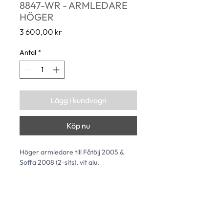
8847-WR - ARMLEDARE
HÖGER
Pris
3 600,00 kr
Antal
*
Lägg i kundvagn
Köp nu
Höger armledare till Fåtölj 2005 & 
Soffa 2008 (2-sits), vit alu. 
710 x 530 mm