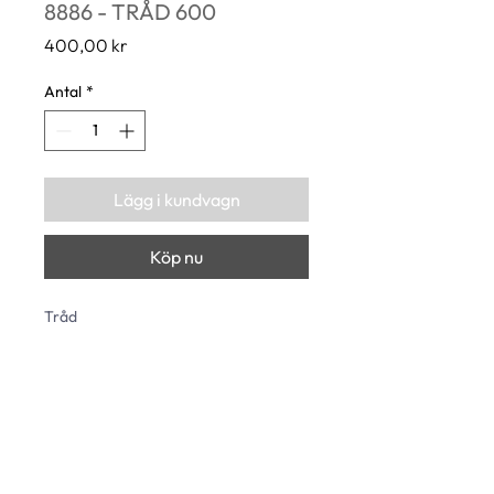
8886 - TRÅD 600
Pris
400,00 kr
Antal
*
Lägg i kundvagn
Köp nu
Tråd
Längd: 600 mm