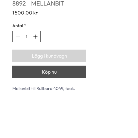
8892 - MELLANBIT
Pris
1 500,00 kr
Antal
*
Lägg i kundvagn
Köp nu
Mellanbit till Rullbord 4049, teak.
Längd: 485 mm