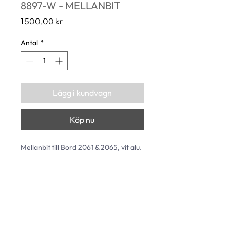
8897-W - MELLANBIT
Pris
1 500,00 kr
Antal
*
Lägg i kundvagn
Köp nu
Mellanbit till Bord 2061 & 2065, vit alu.
Längd: 630 mm