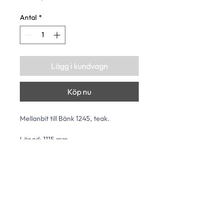
Antal
*
Lägg i kundvagn
Köp nu
Mellanbit till Bänk 1245, teak.
Längd: 1115 mm