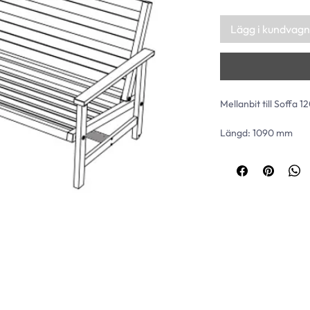
Lägg i kundvagn
Mellanbit till Soffa 
Längd: 1090 mm