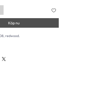
Köp nu
1208, redwood.