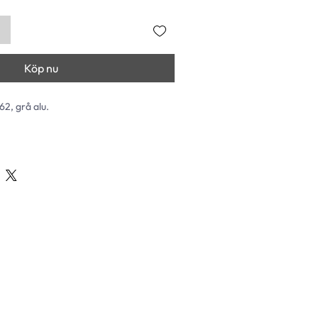
Köp nu
62, grå alu.