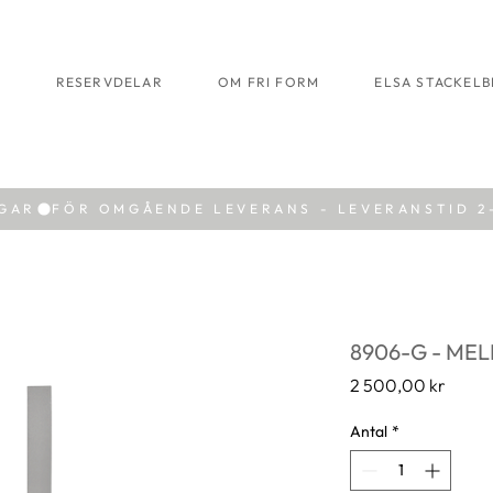
R
RESERVDELAR
OM FRI FORM
ELSA STACKEL
AGAR
8906-G - MEL
Pris
2 500,00 kr
Antal
*