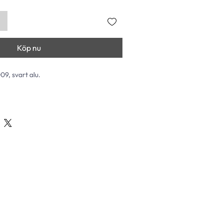
Köp nu
009, svart alu.