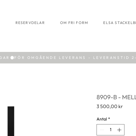
R
RESERVDELAR
OM FRI FORM
ELSA STACKEL
AGAR
8909-B - MEL
Pris
3 500,00 kr
Antal
*