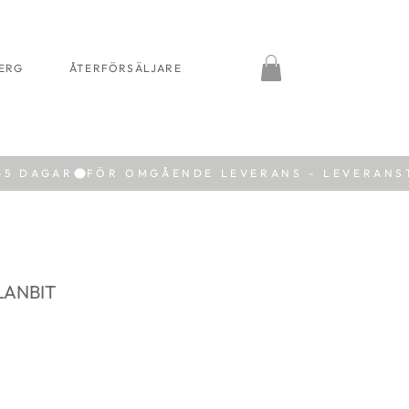
BERG
ÅTERFÖRSÄLJARE
LANBIT