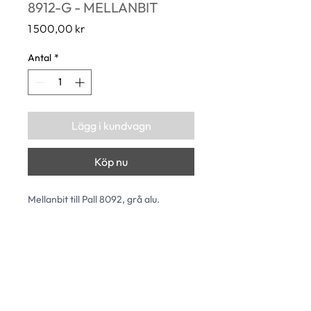
8912-G - MELLANBIT
Pris
1 500,00 kr
Antal
*
Lägg i kundvagn
Köp nu
Mellanbit till Pall 8092, grå alu.
Längd: 554 mm