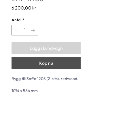
Pris
6 200,00 kr
Antal
*
Lägg i kundvagn
Köp nu
Rygg till Soffa 1208 (2-sits), redwood.
1074 x 564 mm