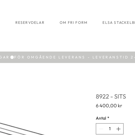
R
RESERVDELAR
OM FRI FORM
ELSA STACKEL
AGAR
8922 - SITS
Pris
6 400,00 kr
Antal
*