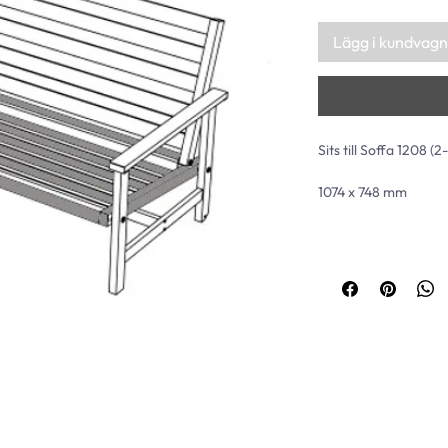
Lägg i kundvagn
Sits till Soffa 1208 (
1074 x 748 mm