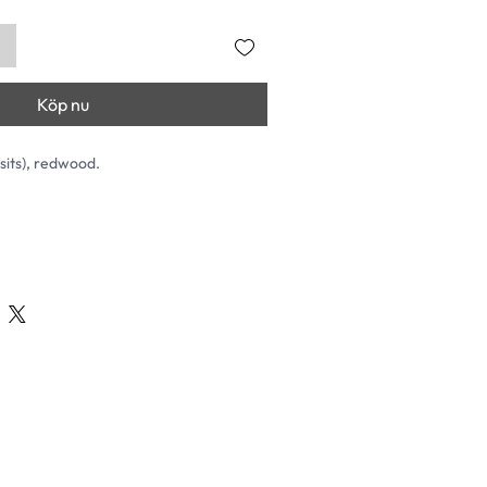
Köp nu
2-sits), redwood.