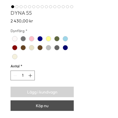
DYNA 55
Pris
2 430,00 kr
Dynfärg
*
Antal
*
Lägg i kundvagn
Köp nu