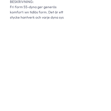
BESKRIVNING: 
Fri form 55-dyna ger generös 
komfort i en tidlös form. Det är ett 
stycke hantverk och varje dyna sys 
för hand - från första sömmen till 
den sista knappen. Finns i 15 klassiska 
utföranden. 
L: 55 cm | B: 55 cm | H: 10 cm 
COPYRIGHT © 2023 FRI FORM. FRO FORM ÄGER FULLSTÄNDIGA
RÄTTIGHETER TILL SAMTLIGT TEXT- OCH BILDMATERIAL.