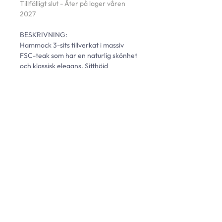
Tillfälligt slut - Åter på lager våren 
2027
BESKRIVNING: 
Hammock 3-sits tillverkat i massiv 
FSC-teak som har en naturlig skönhet 
och klassisk elegans. Sitthöjd 
justerbart. Passar dyna 55. 
(exkl.tygtak, detta finns att köpa 
under "Tillbehör")
L: 115 cm | B: 207 cm | H: 167 cm | D: 
115 cm | SD: 55 cm