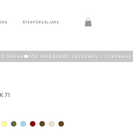
BERG
ÅTERFÖRSÄLJARE
 71