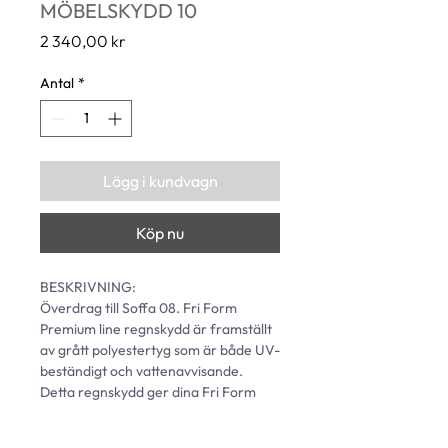
MÖBELSKYDD 10
Pris
2 340,00 kr
Antal
*
Lägg i kundvagn
Köp nu
BESKRIVNING: 
Överdrag till Soffa 08. Fri Form 
Premium line regnskydd är framställt 
av grått polyestertyg som är både UV-
beständigt och vattenavvisande. 
Detta regnskydd ger dina Fri Form 
utemöbler ett effektivt och pålitligt 
skydd.