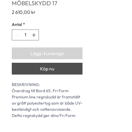
MÖBELSKYDD 17
Pris
2 610,00 kr
Antal
*
Lägg i kundvagn
Köp nu
BESKRIVNING: 
Överdrag till Bord 65. Fri Form 
Premium line regnskydd är framställt 
av grått polyestertyg som är både UV-
beständigt och vattenavvisande. 
Detta regnskydd ger dina Fri Form 
utemöbler ett effektivt och pålitligt 
skydd.