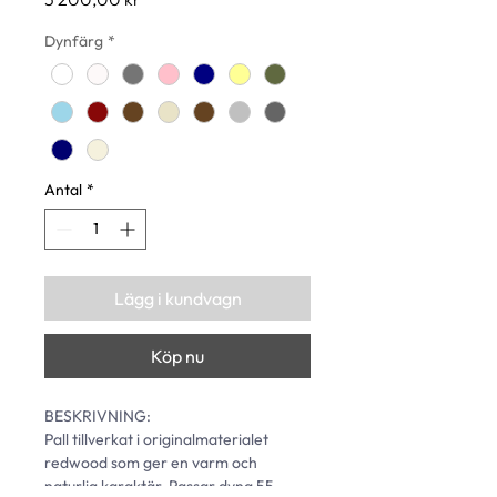
Dynfärg
*
Antal
*
Lägg i kundvagn
Köp nu
BESKRIVNING: 
Pall tillverkat i originalmaterialet 
redwood som ger en varm och 
naturlig karaktär. Passar dyna 55.