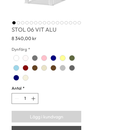
STOL 06 VIT ALU
Pris
8 340,00 kr
Dynfärg
*
Antal
*
Lägg i kundvagn