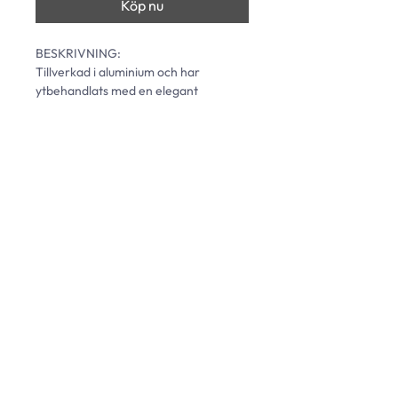
Köp nu
BESKRIVNING: 
Tillverkad i aluminium och har 
ytbehandlats med en elegant 
pulverlack som ger en underhållsfri 
och exklusiv möbel för alla väder. 
Passar dyna 42.
L: 46 cm | B: 44 cm | H: 77 cm | D: 46 
cm | SH: 42 cm | SD: 42 cm