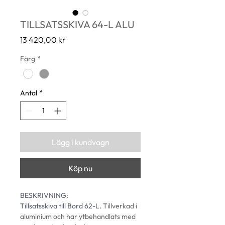
TILLSATSSKIVA 64-L ALU
Pris
13 420,00 kr
Färg
*
Antal
*
Lägg i kundvagn
Köp nu
BESKRIVNING: 
Tillsatsskiva till Bord 62-L. T
illverkad i 
aluminium och har ytbehandlats med 