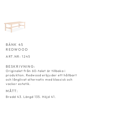
BÄNK 45
REDWOOD
ART.NR: 1245
BESKRIVNING:
Originalet från 60-talet är tillbaka i
produktion. Redwood erbjuder ett hållbart
och långlivat alternativ med klassisk och
vacker estetik.
MÅTT:
Bredd 43. Längd 135. Höjd 41.
FÅTÖLJ 05
STOL 06
SOFFA 2-SITS 08
SOFFA 3-SITS 09
REDWOOD
REDWOOD
REDWOOD
REDWOOD
ART.NR:
ART.NR:
ART.NR:
ART.NR:
1205
1206
1208
1209