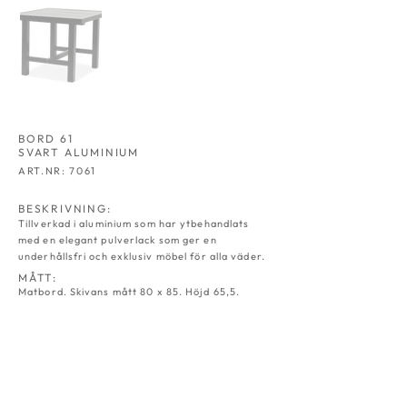
BORD 61
SVART ALUMINIUM
ART.NR: 7061
BESKRIVNING:
Tillverkad i aluminium som har ytbehandlats
med en elegant pulverlack som ger en
underhållsfri och exklusiv möbel för alla väder.
MÅTT:
Matbord. Skivans mått 80 x 85. Höjd 65,5.
HAMMOCK 02
FÅTÖLJ 05
SVART
SVART
ALU
ALU
ART.NR:
ART.NR:
7002
7005