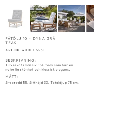
FÅTÖLJ 10 - DYNA GRÅ
TEAK
ART.NR: 4010 + 5531
BESKRIVNING:
Tillverkat i massiv FSC teak som har en
naturlig skönhet och klassisk elegans.
MÅTT:
Sitsbredd 55. Sitthöjd 33. Totaldjup 75 cm.
FÅTÖLJ 10
FÅTÖLJ 10
TEAK
TEAK
-
-
BRUNRANDIG
CROWN
ART.NR:4010
ART.NR:4010