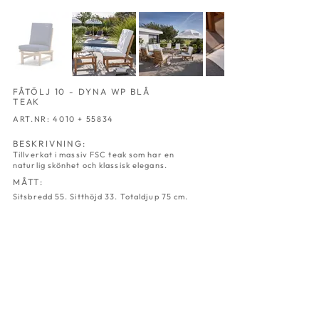
FÅTÖLJ 10 - DYNA WP BLÅ
TEAK
ART.NR: 4010 + 55834
BESKRIVNING:
Tillverkat i massiv FSC teak som har en
naturlig skönhet och klassisk elegans.
MÅTT:
Sitsbredd 55. Sitthöjd 33. Totaldjup 75 cm.
FÅTÖLJ 10
FÅTÖLJ 10
TEAK
TEAK
-
-
BRUNRANDIG
CROWN
ART.NR:4010
ART.NR:4010