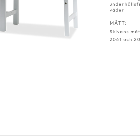
underhållsf
väder.
MÅTT:
Skivans mått
2061 och 20