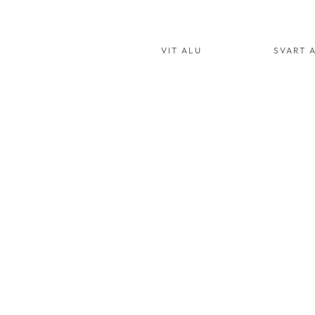
VIT ALU
SVART 
HAMMOCK 02
D
VIT
V
ALU
A
ART.NR:
A
2002
2