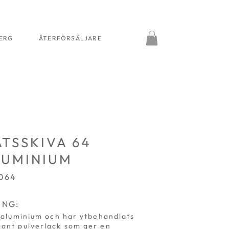
BERG
ÅTERFÖRSÄLJARE
ATSSKIVA 64
LUMINIUM
2064
ING:
i aluminium och har ytbehandlats
ant pulverlack som ger en