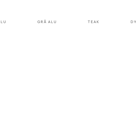
ALU
GRÅ ALU
TEAK
D
YNBOX 03
FÅTÖLJ O5
IT
VIT
LU
ALU
RT.NR:
ART.NR:
003
2005