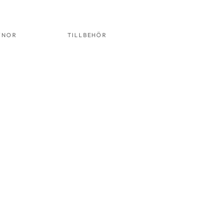
YNOR
TILLBEHÖR
STOL 06
VIT
ALU
RT.NR:
2006