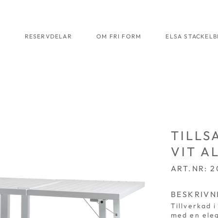
R
RESERVDELAR
OM FRI FORM
ELSA STACKEL
TILLS
VIT A
ART.NR: 
BESKRIVN
Tillverkad 
med en eleg