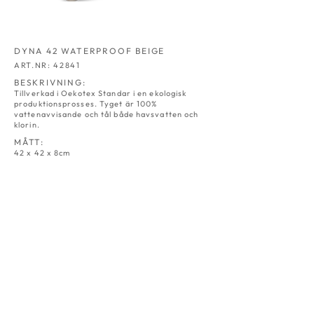
DYNA 42 WATERPROOF BEIGE
ART.NR: 42841
BESKRIVNING:
Tillverkad i Oekotex Standar i en ekologisk
produktionsprosses. Tyget är 100%
vattenavvisande och tål både havsvatten och
klorin.
MÅTT:
42 x 42 x 8cm
DYNA 42
DYNA 42
NATUR
GRÅ
ART.NR:
ART.NR:
4230
4231