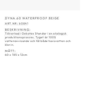
DYNA 60 WATERPROOF BEIGE
ART.NR: 60841
BESKRIVNING:
Tillverkad i Oekotex Standar i en ekologisk
produktionsprosses. Tyget är 100%
vattenavvisande och tål både havsvatten och
klorin.
MÅTT:
60 x 185 x 12cm
LIGGVAGNSDYNA 60
LIGGVAGNSDYNA 60
NATUR
GRÅ
ART.NR:
ART.NR:
6030
6031