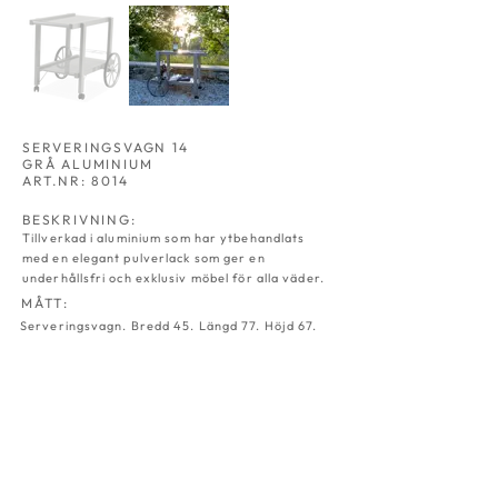
SERVERINGSVAGN 14
GRÅ ALUMINIUM
ART.NR: 8014
BESKRIVNING:
Tillverkad i aluminium som har ytbehandlats
med en elegant pulverlack som ger en
underhållsfri och exklusiv möbel för alla väder.
MÅTT:
Serveringsvagn. Bredd 45. Längd 77. Höjd 67.
HAMMOCK 02
DYNBOX 03
GRÅ
GRÅ
ALU
ALU
ART.NR:
ART.NR:
8002
8003