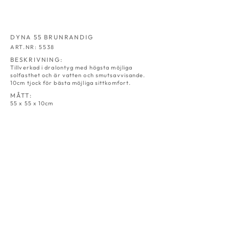
DYNA 55 BRUNRANDIG
ART.NR: 5538
BESKRIVNING:
Tillverkad i dralontyg med högsta möjliga
solfasthet och är vatten och smutsavvisande.
10cm tjock för bästa möjliga sittkomfort.
MÅTT:
55 x 55 x 10cm
DYNA 55
DYNA 55
NATUR
GRÅ
ART.NR:
ART.NR:
5530
5531