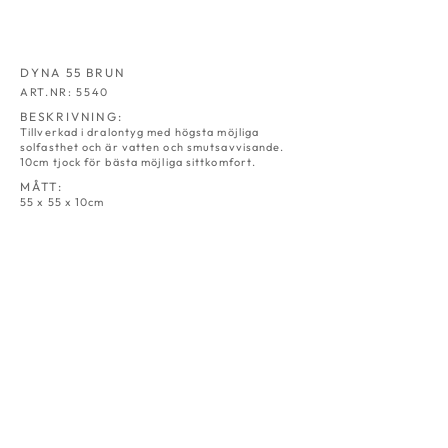
DYNA 55 BRUN
ART.NR: 5540
BESKRIVNING:
Tillverkad i dralontyg med högsta möjliga
solfasthet och är vatten och smutsavvisande.
10cm tjock för bästa möjliga sittkomfort.
MÅTT:
55 x 55 x 10cm
DYNA 55
DYNA 55
NATUR
GRÅ
ART.NR:
ART.NR:
5530
5531