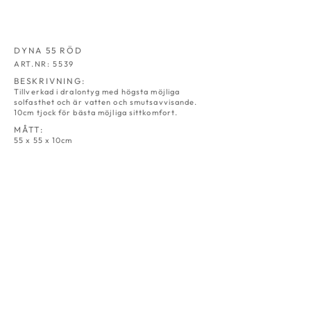
DYNA 55 RÖD
ART.NR: 5539
BESKRIVNING:
Tillverkad i dralontyg med högsta möjliga
solfasthet och är vatten och smutsavvisande.
10cm tjock för bästa möjliga sittkomfort.
MÅTT:
55 x 55 x 10cm
DYNA 55
DYNA 55
NATUR
GRÅ
ART.NR:
ART.NR:
5530
5531